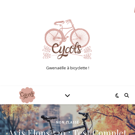
Gwenaëlle à bicyclette !
NON CLASSÉ
Avis Elops 520 : Test Complet