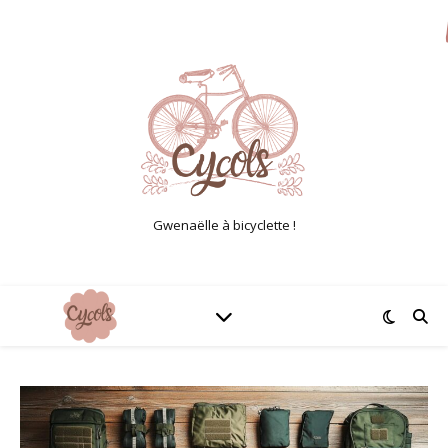
Gwenaëlle à bicyclette !