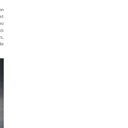
on
et
no
us
s,
de