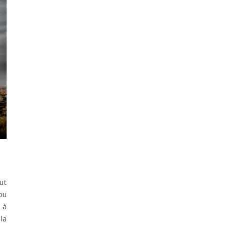
ut
ou
 à
la